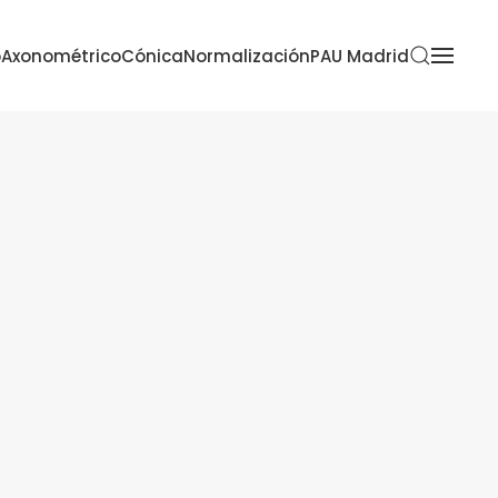
o
Axonométrico
Cónica
Normalización
PAU Madrid