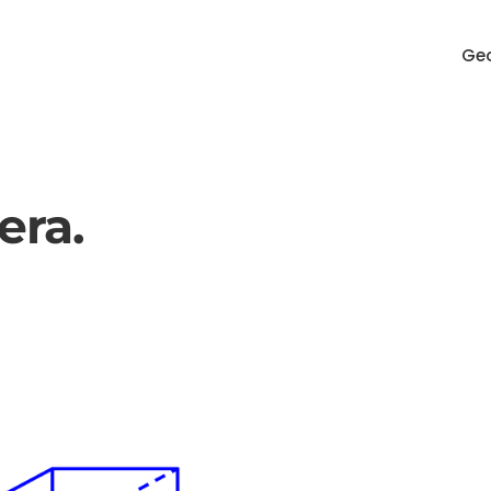
Geo
era.