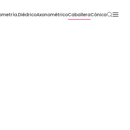
metría.
Diédrico
Axonométrico
Caballera
Cónica