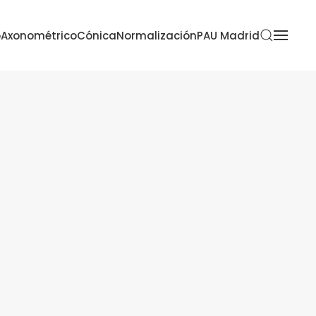
o
Axonométrico
Cónica
Normalización
PAU Madrid